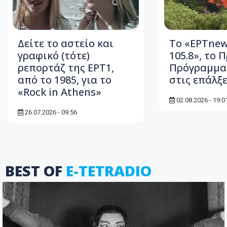
Δείτε τo αστείο και
Το «ΕΡΤnew
γραφικό (τότε)
105.8», το 
ρεπορτάζ της ΕΡΤ1,
Πρόγραμμα
από το 1985, για το
στις επάλξε
«Rock in Athens»
02.08.2026 - 19:0
26.07.2026 - 09:56
BEST OF
E-TETRADIO