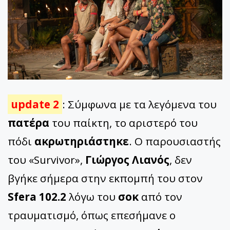
update 2
: Σύμφωνα με τα λεγόμενα του
πατέρα
του παίκτη, το αριστερό του
πόδι
ακρωτηριάστηκε
. Ο παρουσιαστής
του «Survivor»,
Γιώργος Λιανός
, δεν
βγήκε σήμερα στην εκπομπή του στον
Sfera 102.2
λόγω του
σοκ
από τον
τραυματισμό, όπως επεσήμανε ο