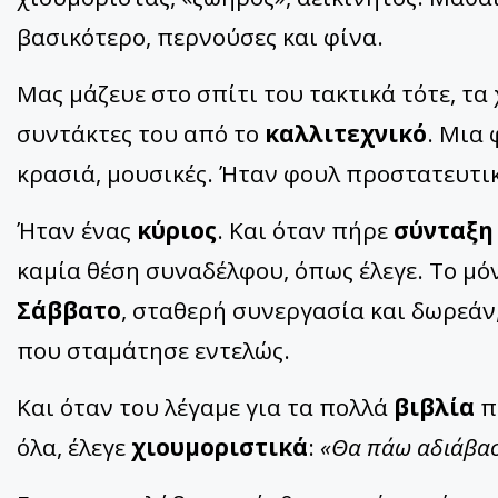
βασικότερο, περνούσες και φίνα.
Μας μάζευε στο σπίτι του τακτικά τότε, τα
συντάκτες του από το
καλλιτεχνικό
. Μια
κρασιά, μουσικές. Ήταν φουλ προστατευτικ
Ήταν ένας
κύριος
. Και όταν πήρε
σύνταξη
καμία θέση συναδέλφου, όπως έλεγε. Το μό
Σάββατο
, σταθερή συνεργασία και δωρεάν
που σταμάτησε εντελώς.
Και όταν του λέγαμε για τα πολλά
βιβλία
π
όλα, έλεγε
χιουμοριστικά
:
«Θα πάω αδιάβα