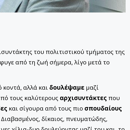
χισυντάκτης του πολιτιστικού τμήματος της
 Έφυγε από τη ζωή σήμερα, λίγο μετά το
 κοντά, αλλά και
δουλέψαμε
μαζί
από τους καλύτερους
αρχισυντάκτες
που
ες
και σίγουρα από τους πιο
σπουδαίους
Διαβασμένος, δίκαιος, πνευματώδης,
νες χίλια-δυο δουλεύοντας μαζί του και, το