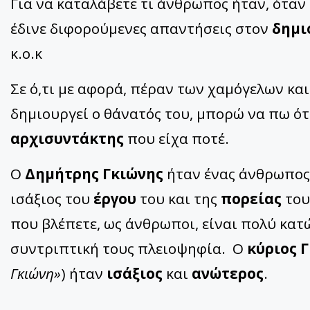
Για να καταλάβετε τι άνθρωπος ήταν, όταν 
έδινε διφορούμενες απαντήσεις στον
δημι
κ.ο.κ
Σε ό,τι με αφορά, πέραν των χαμόγελων κα
δημιουργεί ο θάνατός του, μπορώ να πω ότι
αρχισυντάκτης
που είχα ποτέ.
Ο
Δημήτρης Γκιώνης
ήταν ένας άνθρωπος,
ισάξιος του
έργου
του και της
πορείας
του
που βλέπετε, ως άνθρωποι, είναι πολύ κατώ
συντριπτική τους πλειοψηφία. Ο
κύριος 
Γκιώνη»
) ήταν
ισάξιος
και
ανώτερος
.