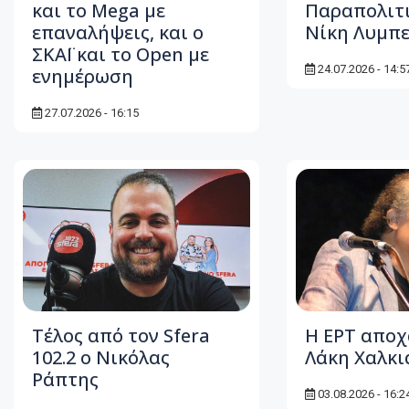
και το Mega με
Παραπολιτι
επαναλήψεις, και ο
Νίκη Λυμπ
ΣΚΑΪ και το Open με
24.07.2026 - 14:5
ενημέρωση
27.07.2026 - 16:15
Τέλος από τον Sfera
Η ΕΡΤ αποχ
102.2 ο Νικόλας
Λάκη Χαλκι
Ράπτης
03.08.2026 - 16:2