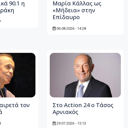
κά 90.1 η
Μαρία Κάλλας ως
εράκη
«Μήδεια» στην
Επίδαυρο
7
06.08.2026 - 14:28
αιρετά τον
Στο Action 24 ο Τάσος
ά
Αρνιακός
4
29.07.2026 - 15:13