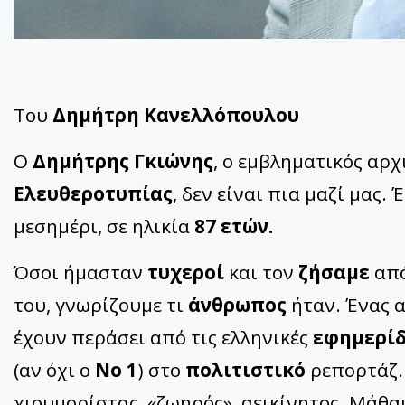
Του
Δημήτρη Κανελλόπουλου
O
Δημήτρης Γκιώνης
, ο εμβληματικός αρ
Ελευθεροτυπίας
, δεν είναι πια μαζί μας.
μεσημέρι, σε ηλικία
87 ετών.
Όσοι ήμασταν
τυχεροί
και τον
ζήσαμε
από
του, γνωρίζουμε τι
άνθρωπος
ήταν. Ένας 
έχουν περάσει από τις ελληνικές
εφημερίδ
(αν όχι ο
Νο 1
) στο
πολιτιστικό
ρεπορτάζ. 
χιουμορίστας, «ζωηρός», αεικίνητος. Μάθαι