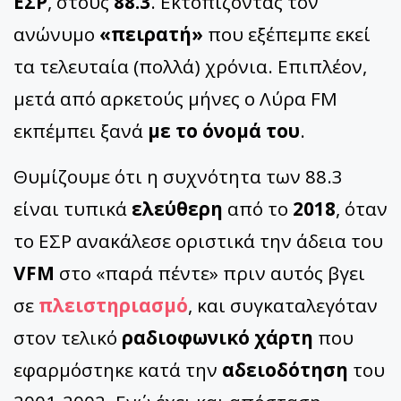
ΕΣΡ
, στους
88.3
. Εκτοπίζοντας τον
ανώνυμο
«πειρατή»
που εξέπεμπε εκεί
τα τελευταία (πολλά) χρόνια. Επιπλέον,
μετά από αρκετούς μήνες ο Λύρα FM
εκπέμπει ξανά
με το όνομά του
.
Θυμίζουμε ότι η συχνότητα των 88.3
είναι τυπικά
ελεύθερη
από το
2018
, όταν
το ΕΣΡ ανακάλεσε οριστικά την άδεια του
VFM
στο «παρά πέντε» πριν αυτός βγει
σε
πλειστηριασμό
, και συγκαταλεγόταν
στον τελικό
ραδιοφωνικό χάρτη
που
εφαρμόστηκε κατά την
αδειοδότηση
του