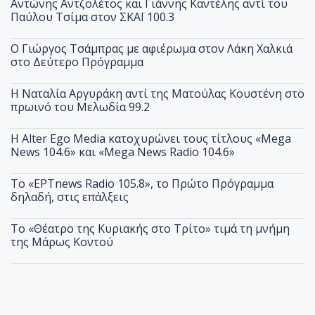
Αντώνης Αντζολέτος και Γιάννης Καντέλης αντί του
Παύλου Τσίμα στον ΣΚΑΪ 100.3
O Γιώργος Τσάμπρας με αφιέρωμα στον Λάκη Χαλκιά
στο Δεύτερο Πρόγραμμα
Η Ναταλία Αργυράκη αντί της Ματούλας Κουστένη στο
πρωινό του Μελωδία 99.2
Η Alter Ego Media κατοχυρώνει τους τίτλους «Mega
News 104.6» και «Mega News Radio 104.6»
Το «ΕΡΤnews Radio 105.8», το Πρώτο Πρόγραμμα
δηλαδή, στις επάλξεις
Το «Θέατρο της Κυριακής στο Τρίτο» τιμά τη μνήμη
της Μάρως Κοντού