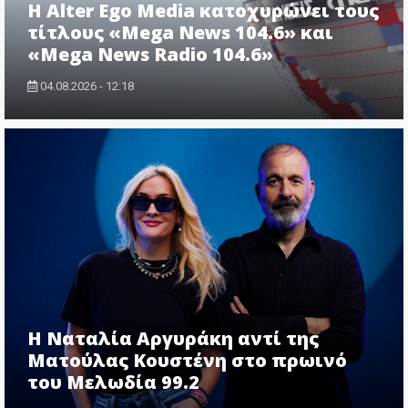
Η Alter Ego Media κατοχυρώνει τους
τίτλους «Mega News 104.6» και
«Mega News Radio 104.6»
04.08.2026 - 12:18
Η Ναταλία Αργυράκη αντί της
Ματούλας Κουστένη στο πρωινό
του Μελωδία 99.2