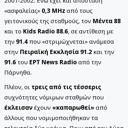
2001-2002. Ενώ έχει και απόσταση
«ασφαλείας»
0,3 MHz
από τους
γειτονικούς της σταθμούς, τον
Μέντα 88
και το
Kids Radio 88.6
, σε αντίθεση με
την
91.4
που «στριμώχνεται» ανάμεσα
στην
Πειραϊκή Εκκλησία 91.2
και την
91.6
του
ΕΡΤ News Radio
από την
Πάρνηθα.
Πλέον, οι
τρεις από τις τέσσερις
συχνότητες νόμιμων σταθμών που
έκλεισαν
έχουν
«καπαρωθεί»
από
άλλους που νομιμοποιήθηκαν τα