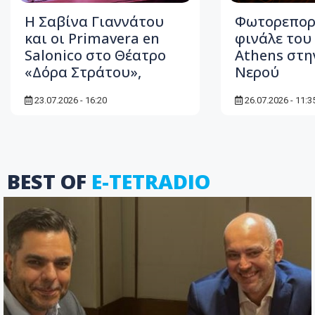
Η Σαβίνα Γιαννάτου
Φωτορεπορ
και οι Primavera en
φινάλε του 
Salonico στο Θέατρο
Athens στη
«Δόρα Στράτου»,
Νερού
23.07.2026 - 16:20
26.07.2026 - 11:3
BEST OF
E-TETRADIO