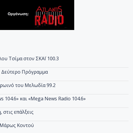
λου Τσίμα στον ΣΚΑΪ 100.3
ο Δεύτερο Πρόγραμμα
πρωινό του Μελωδία 99.2
s 104.6» και «Mega News Radio 104.6»
 στις επάλξεις
ς Μάρως Κοντού