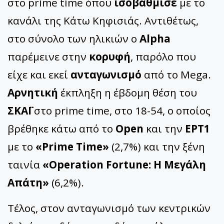
στο prime time όπου
ισοβάθμισε
με το
κανάλι της Κάτω Κηφισιάς. Αντιθέτως,
στο σύνολο των ηλικιών ο
Alpha
παρέμεινε στην
κορυφή
, παρόλο που
είχε και εκεί
ανταγωνισμό
από το Mega.
Αρνητική
έκπληξη η έβδομη θέση του
ΣΚΑΪ
στο prime time, στο 18-54, ο οποίος
βρέθηκε κάτω από το
Open
και την
ΕΡΤ1
με το
«Prime Time»
(2,7%) και την ξένη
ταινία
«Operation Fortune: Η Μεγάλη
Απάτη»
(6,2%).
Τέλος, στον ανταγωνισμό των κεντρικών