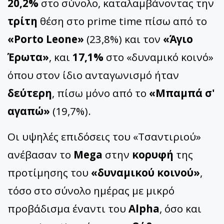
20,2%
στο σύνολο, καταλαμβάνοντας την
τρίτη
θέση στο prime time πίσω από το
«Porto Leone»
(23,8%) και τον
«Άγιο
Έρωτα»
, και
17,1%
στο «δυναμικό κοινό»
όπου στον ίδιο ανταγωνισμό ήταν
δεύτερη
, πίσω μόνο από το
«Μπαμπά σ'
αγαπώ»
(19,7%).
Οι υψηλές επιδόσεις του «Τσαντιριού»
ανέβασαν το
Mega
στην
κορυφή
της
προτίμησης του
«δυναμικού κοινού»
,
τόσο στο σύνολο ημέρας με μικρό
προβάδισμα έναντι του
Alpha
, όσο και