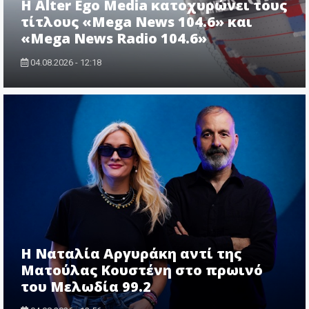
Η Alter Ego Media κατοχυρώνει τους
τίτλους «Mega News 104.6» και
«Mega News Radio 104.6»
04.08.2026 - 12:18
Η Ναταλία Αργυράκη αντί της
Ματούλας Κουστένη στο πρωινό
του Μελωδία 99.2