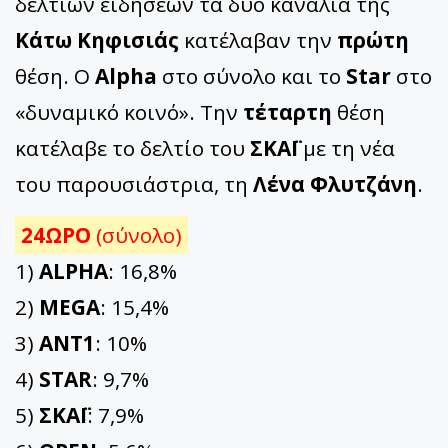
δελτίων ειδήσεων τα δύο κανάλια της
Κάτω Κηφισιάς
κατέλαβαν την
πρώτη
θέση. Ο
Alpha
στο σύνολο και το
Star
στο
«δυναμικό κοινό». Την
τέταρτη
θέση
κατέλαβε το δελτίο του
ΣΚΑΪ
με τη νέα
του παρουσιάστρια, τη
Λένα Φλυτζάνη
.
24ΩΡΟ
(σύνολο)
1)
ALPHA
: 16,8%
2)
MEGA
: 15,4%
3)
ΑΝΤ1
: 10%
4)
STAR
: 9,7%
5)
ΣΚΑΪ
: 7,9%