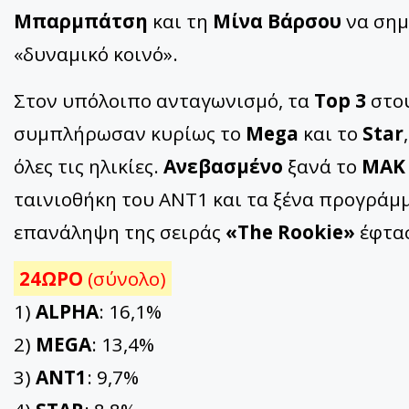
Μπαρμπάτση
και τη
Μίνα Βάρσου
να ση
«δυναμικό κοινό».
Στον υπόλοιπο ανταγωνισμό, τα
Top 3
στου
συμπλήρωσαν κυρίως το
Mega
και το
Star
όλες τις ηλικίες.
Ανεβασμένο
ξανά το
ΜΑΚ
ταινιοθήκη του ΑΝΤ1 και τα ξένα προγράμμ
επανάληψη της σειράς
«The Rookie»
έφτα
24ΩΡΟ
(σύνολο)
1)
ALPHA
: 16,1%
2)
MEGA
: 13,4%
3)
ΑΝΤ1
: 9,7%