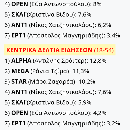
4)
OPEN
(Εύα Αντωνοπούλου): 8%
5)
ΣΚΑΪ
(Χριστίνα Βίδου): 7,6%
6)
ΑΝΤ1
(Νίκος Χατζηνικολάου): 6,2%
7)
ΕΡΤ1
(Απόστολος Μαγγηριάδης): 3,4%
ΚΕΝΤΡΙΚΑ ΔΕΛΤΙΑ ΕΙΔΗΣΕΩΝ
(18-54)
1)
ALPHA
(Αντώνης Σρόιτερ): 12,8%
2)
MEGA
(Ράνια Τζίμα): 11,3%
3)
STAR
(Μάρα Ζαχαρέα): 10,2%
4)
ΑΝΤ1
(Νίκος Χατζηνικολάου): 7,6%
5)
ΣΚΑΪ
(Χριστίνα Βίδου): 5,9%
6)
OPEN
(Εύα Αντωνοπούλου): 4,2%
7)
ΕΡΤ1
(Απόστολος Μαγγηριάδης): 3,2%