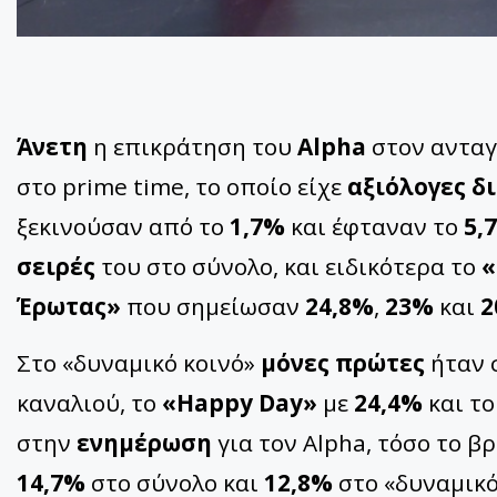
Άνετη
η επικράτηση του
Alpha
στον ανταγ
στο prime time, το οποίο είχε
αξιόλογες δ
ξεκινούσαν από το
1,7%
και έφταναν το
5,
σειρές
του στο σύνολο, και ειδικότερα το
«
Έρωτας»
που σημείωσαν
24,8%
,
23%
και
2
Στο «δυναμικό κοινό»
μόνες πρώτες
ήταν 
καναλιού, το
«Happy Day»
με
24,4%
και τ
στην
ενημέρωση
για τον Alpha, τόσο το β
14,7%
στο σύνολο και
12,8%
στο «δυναμικό 