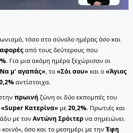
ωνισμό, τόσο στο σύνολο ημέρας όσο και
ιαφορές
από τους δεύτερους που
7%
. Για μια ακόμη ημέρα ξεχώρισαν οι
Να μ' αγαπάς»
, το
«Σόι σου»
και ο
«Άγιος
0,2%
αντίστοιχα.
στην
πρωινή
ζώνη οι δύο εκπομπές του
ο
«Super Κατερίνα»
με
20,2%
. Πρωτιές και
ράδυ με τον
Αντώνη Σρόιτερ
να σημειώνει
κοινό», όσο και το μεσημέρι με την
Έφη