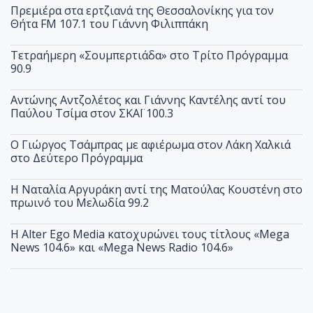
Πρεμιέρα στα ερτζιανά της Θεσσαλονίκης για τον
Θήτα FM 107.1 του Γιάννη Φιλιππάκη
Τετραήμερη «Σουμπερτιάδα» στο Τρίτο Πρόγραμμα
90.9
Αντώνης Αντζολέτος και Γιάννης Καντέλης αντί του
Παύλου Τσίμα στον ΣΚΑΪ 100.3
O Γιώργος Τσάμπρας με αφιέρωμα στον Λάκη Χαλκιά
στο Δεύτερο Πρόγραμμα
Η Ναταλία Αργυράκη αντί της Ματούλας Κουστένη στο
πρωινό του Μελωδία 99.2
Η Alter Ego Media κατοχυρώνει τους τίτλους «Mega
News 104.6» και «Mega News Radio 104.6»