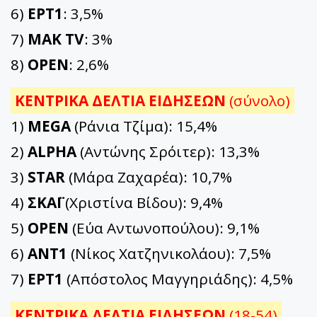
6)
ΕΡΤ1
: 3,5%
7)
ΜΑΚ TV
: 3%
8)
OPEN
: 2,6%
ΚΕΝΤΡΙΚΑ ΔΕΛΤΙΑ ΕΙΔΗΣΕΩΝ
(σύνολο)
1)
MEGA
(Ράνια Τζίμα): 15,4%
2)
ALPHA
(Αντώνης Σρόιτερ): 13,3%
3)
STAR
(Μάρα Ζαχαρέα): 10,7%
4)
ΣΚΑΪ
(Χριστίνα Βίδου): 9,4%
5)
OPEN
(Εύα Αντωνοπούλου): 9,1%
6)
ΑΝΤ1
(Νίκος Χατζηνικολάου): 7,5%
7)
ΕΡΤ1
(Απόστολος Μαγγηριάδης): 4,5%
ΚΕΝΤΡΙΚΑ ΔΕΛΤΙΑ ΕΙΔΗΣΕΩΝ
(18-54)