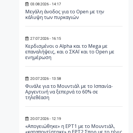
03.08.2026 - 14:17
Μεγάλη άνοδος για το Open με την
κάλυψη των πυρκαγιών
27.07.2026 - 16:15
Κερδισμένοι ο Alpha και το Mega με
επαναλήψεις, και ο ΣΚΑΪ και το Open με
ενημέρωση
20.07.2026 - 13:58
Φινάλε για το Μουντιάλ με το Ισπανία-
Αργεντινή να ξεπερνά το 60% σε
τηλεθέαση
20.07.2026 - 12:19
«Απογειώθηκε» η ΕΡΤ1 με το Μουντιάλ,
«καταποντίστηκε» η ΕΡΤ2 Σπορ με το τένις