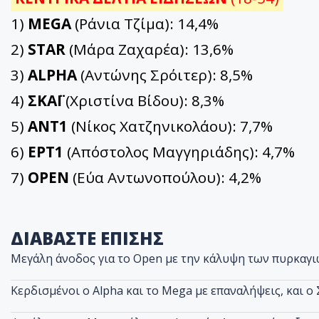
1)
MEGA
(Ράνια Τζίμα): 14,4%
2)
STAR
(Μάρα Ζαχαρέα): 13,6%
3)
ALPHA
(Αντώνης Σρόιτερ): 8,5%
4)
ΣΚΑΪ
(Χριστίνα Βίδου): 8,3%
5)
ΑΝΤ1
(Νίκος Χατζηνικολάου): 7,7%
6)
ΕΡΤ1
(Απόστολος Μαγγηριάδης): 4,7%
7)
OPEN
(Εύα Αντωνοπούλου): 4,2%
ΔΙΑΒΑΣΤΕ ΕΠΙΣΗΣ
Μεγάλη άνοδος για το Open με την κάλυψη των πυρκαγ
Κερδισμένοι ο Alpha και το Mega με επαναλήψεις, και ο