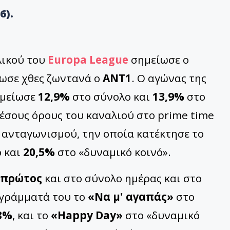
6).
λικού του
Europa League
σημείωσε ο
δωσε χθες ζωντανά ο
ΑΝΤ1
. Ο αγώνας της
μείωσε
12,9%
στο σύνολο και
13,9%
στο
έσους όρους του καναλιού στο prime time
ανταγωνισμού, την οποία κατέκτησε το
 και
20,5%
στο «δυναμικό κοινό».
πρώτος
και στο σύνολο ημέρας και στο
ογράμματά του το
«Να μ' αγαπάς»
στο
8%
, και το
«Happy Day»
στο «δυναμικό