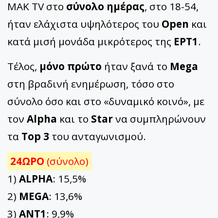
ΜΑΚ TV στο
σύνολο ημέρας
, στο 18-54,
ήταν ελάχιστα υψηλότερος του
Open
και
κατά μισή μονάδα μικρότερος της
ΕΡΤ1
.
Τέλος,
μόνο πρώτο
ήταν ξανά το
Mega
στη βραδινή ενημέρωση, τόσο στο
σύνολο όσο και στο «δυναμικό κοινό», με
τον
Alpha
και το
Star
να συμπληρώνουν
τα
Top 3
του ανταγωνισμού.
24ΩΡΟ
(σύνολο)
1)
ALPHA
: 15,5%
2)
MEGA
: 13,6%
3)
ΑΝΤ1
: 9,9%