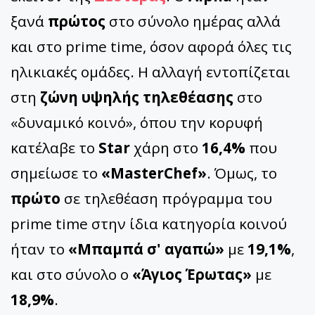
ξανά
πρώτος
στο σύνολο ημέρας αλλά
και στο prime time, όσον αφορά όλες τις
ηλικιακές ομάδες. Η αλλαγή εντοπίζεται
στη
ζώνη υψηλής τηλεθέασης
στο
«δυναμικό κοινό», όπου την κορυφή
κατέλαβε το
Star
χάρη στο
16,4%
που
σημείωσε το
«MasterChef»
. Όμως, το
πρώτο
σε τηλεθέαση πρόγραμμα του
prime time στην ίδια κατηγορία κοινού
ήταν το
«Μπαμπά σ' αγαπώ»
με
19,1%
,
και στο σύνολο ο
«Άγιος Έρωτας»
με
18,9%
.