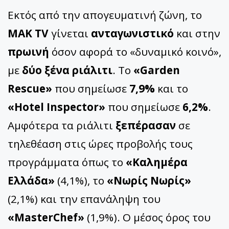
Εκτός από την απογευματινή ζώνη, το
ΜΑΚ TV
γίνεται
ανταγωνιστικό
και στην
πρωινή
όσον αφορά το «δυναμικό κοινό»,
με
δύο ξένα ριάλιτι
. Το
«Garden
Rescue»
που σημείωσε
7,9%
και το
«Hotel Inspector»
που σημείωσε
6,2%
.
Αμφότερα τα ριάλιτι
ξεπέρασαν
σε
τηλεθέαση στις ώρες προβολής τους
προγράμματα όπως το
«Καλημέρα
Ελλάδα»
(4,1%), το
«Νωρίς Νωρίς»
(2,1%) και την επανάληψη του
«MasterChef»
(1,9%). Ο μέσος όρος του