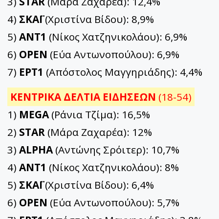
3)
STAR
(Μάρα Ζαχαρέα): 12,4%
4)
ΣΚΑΪ
(Χριστίνα Βίδου): 8,9%
5)
ΑΝΤ1
(Νίκος Χατζηνικολάου): 6,9%
6)
OPEN
(Εύα Αντωνοπούλου): 6,9%
7)
ΕΡΤ1
(Απόστολος Μαγγηριάδης): 4,4%
ΚΕΝΤΡΙΚΑ ΔΕΛΤΙΑ ΕΙΔΗΣΕΩΝ
(18-54)
1)
MEGA
(Ράνια Τζίμα): 16,5%
2)
STAR
(Μάρα Ζαχαρέα): 12%
3)
ALPHA
(Αντώνης Σρόιτερ): 10,7%
4)
ΑΝΤ1
(Νίκος Χατζηνικολάου): 8%
5)
ΣΚΑΪ
(Χριστίνα Βίδου): 6,4%
6)
OPEN
(Εύα Αντωνοπούλου): 5,7%