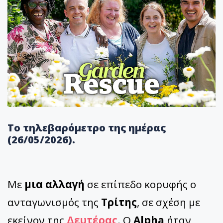
Το τηλεβαρόμετρο της ημέρας
(26/05/2026).
Με
μια αλλαγή
σε επίπεδο κορυφής ο
ανταγωνισμός της
Τρίτης
, σε σχέση με
εκείνον της
Δευτέρας
. Ο
Alpha
ήταν