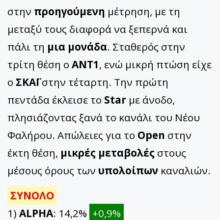
στην
προηγούμενη
μέτρηση, με τη
μεταξύ τους διαφορά να ξεπερνά και
πάλι τη
μια μονάδα
. Σταθερός στην
τρίτη θέση ο
ΑΝΤ1
, ενώ μικρή πτώση είχε
ο
ΣΚΑΪ
στην τέταρτη. Την πρώτη
πεντάδα έκλεισε το
Star
με άνοδο,
πλησιάζοντας ξανά το κανάλι του Νέου
Φαλήρου. Απώλειες για το
Open
στην
έκτη θέση,
μικρές μεταβολές
στους
μέσους όρους των
υπολοίπων
καναλιών.
ΣΥΝΟΛΟ
1)
ALPHA
: 14,2%
+0,9%