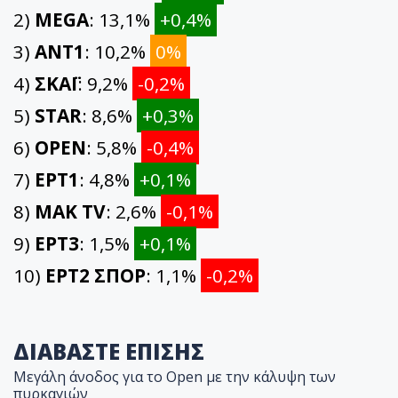
2)
MEGA
: 13,1%
+0,4%
3)
ΑΝΤ1
: 10,2%
0%
4)
ΣΚΑΪ
: 9,2%
-0,2%
5)
STAR
: 8,6%
+0,3%
6)
OPEN
: 5,8%
-0,4%
7)
ΕΡΤ1
: 4,8%
+0,1%
8)
ΜΑΚ TV
: 2,6%
-0,1%
9)
ΕΡΤ3
: 1,5%
+0,1%
10)
ΕΡΤ2 ΣΠΟΡ
: 1,1%
-0,2%
ΔΙΑΒΑΣΤΕ ΕΠΙΣΗΣ
Μεγάλη άνοδος για το Open με την κάλυψη των
πυρκαγιών