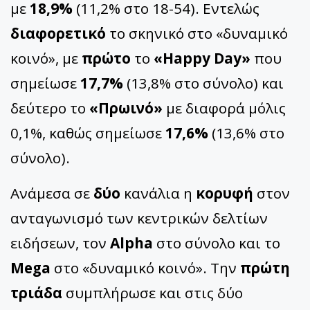
με
18,9%
(11,2% στο 18-54). Εντελώς
διαφορετικό
το σκηνικό στο «δυναμικό
κοινό», με
πρώτο
το
«Happy Day»
που
σημείωσε
17,7%
(13,8% στο σύνολο) και
δεύτερο το
«Πρωινό»
με διαφορά μόλις
0,1%, καθώς σημείωσε
17,6%
(13,6% στο
σύνολο).
Ανάμεσα σε
δύο
κανάλια η
κορυφή
στον
ανταγωνισμό των κεντρικών δελτίων
ειδήσεων, τον
Alpha
στο σύνολο και το
Mega
στο «δυναμικό κοινό». Την
πρώτη
τριάδα
συμπλήρωσε και στις δύο