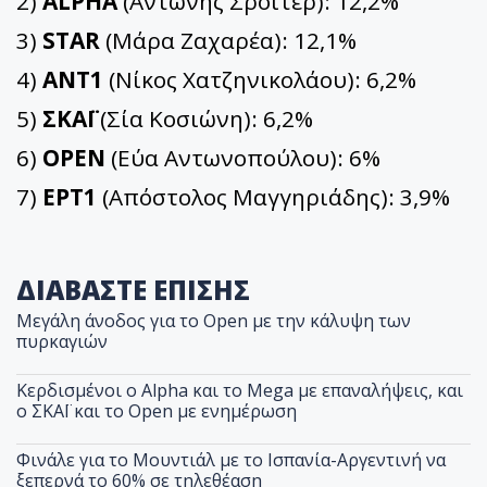
2)
ALPHA
(Αντώνης Σρόιτερ): 12,2%
3)
STAR
(Μάρα Ζαχαρέα): 12,1%
4)
ΑΝΤ1
(Νίκος Χατζηνικολάου): 6,2%
5)
ΣΚΑΪ
(Σία Κοσιώνη): 6,2%
6)
OPEN
(Εύα Αντωνοπούλου): 6%
7)
ΕΡΤ1
(Απόστολος Μαγγηριάδης): 3,9%
ΔΙΑΒΑΣΤΕ ΕΠΙΣΗΣ
Μεγάλη άνοδος για το Open με την κάλυψη των
πυρκαγιών
Κερδισμένοι ο Alpha και το Mega με επαναλήψεις, και
ο ΣΚΑΪ και το Open με ενημέρωση
Φινάλε για το Μουντιάλ με το Ισπανία-Αργεντινή να
ξεπερνά το 60% σε τηλεθέαση