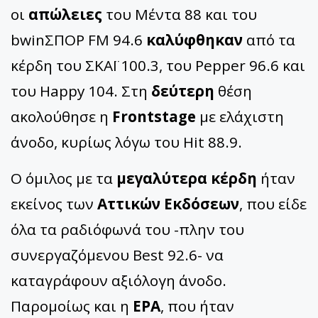
οι
απώλειες
του Μέντα 88 και του
bwinΣΠΟΡ FM 94.6
καλύφθηκαν
από τα
κέρδη του ΣΚΑΪ 100.3, του Pepper 96.6 και
του Happy 104. Στη
δεύτερη
θέση
ακολούθησε η
Frontstage
με ελάχιστη
άνοδο, κυρίως λόγω του Hit 88.9.
Ο όμιλος με τα
μεγαλύτερα κέρδη
ήταν
εκείνος των
Αττικών Εκδόσεων
, που είδε
όλα τα ραδιόφωνά του -πλην του
συνεργαζόμενου Best 92.6- να
καταγράφουν αξιόλογη άνοδο.
Παρομοίως και η
ΕΡΑ
, που ήταν