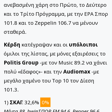
ανεβασμένη χάρη στο Πρώτο, το Δεύτερο
και το Τρίτο Πρόγραμμα, με την ΕΡΑ Σπορ
101.8 και το Zeppelin 106.7 να μένουν
σταθερά.
Κέρδη
κατέγραψαν και οι
υπόλοιποι
όμιλοι της λίστας, με μόνες εξαιρέσεις το
Politis Group
-με τον Music 89.2 να χάνει
πολύ «έδαφος»- και την
Audiomax
-με
μεγάλο χαμένο του Top 10 τον Δίεση
101.3.
1)
ΣΚΑΪ
: 32,6%
0%
Μέντα 88, bwinΣΠΟΡ FM 94.6, Pepper 96.6,