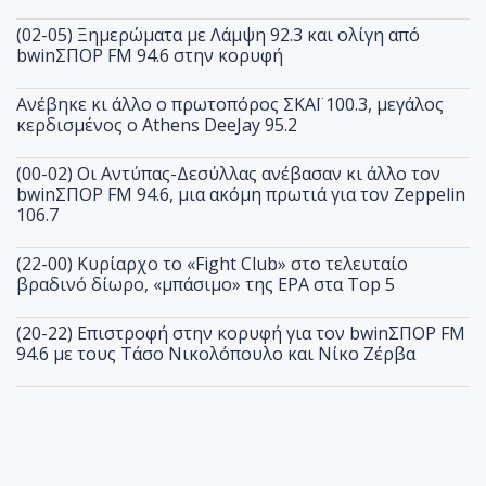
(02-05) Ξημερώματα με Λάμψη 92.3 και ολίγη από
bwinΣΠΟΡ FM 94.6 στην κορυφή
Ανέβηκε κι άλλο ο πρωτοπόρος ΣΚΑΪ 100.3, μεγάλος
κερδισμένος ο Athens DeeJay 95.2
(00-02) Οι Αντύπας-Δεσύλλας ανέβασαν κι άλλο τον
bwinΣΠΟΡ FM 94.6, μια ακόμη πρωτιά για τον Zeppelin
106.7
(22-00) Κυρίαρχο το «Fight Club» στο τελευταίο
βραδινό δίωρο, «μπάσιμο» της ΕΡΑ στα Top 5
(20-22) Επιστροφή στην κορυφή για τον bwinΣΠΟΡ FM
94.6 με τους Τάσο Νικολόπουλο και Νίκο Ζέρβα