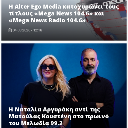
Η Alter Ego Media κατοχυρώνει τους
τίτλους «Mega News 104.6» και
«Mega News Radio 104.6»
04.08.2026 - 12:18
Η Ναταλία Αργυράκη αντί της
Ματούλας Κουστένη στο πρωινό
του Μελωδία 99.2