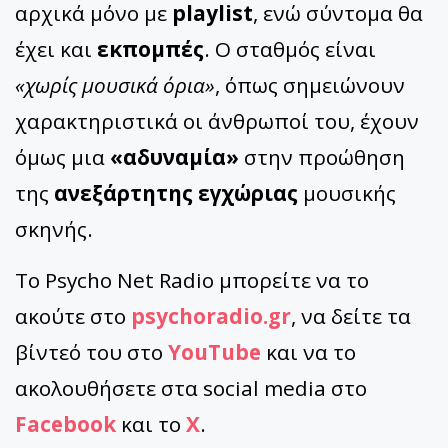
αρχικά μόνο με
playlist
, ενώ σύντομα θα
έχει και
εκπομπές
. Ο σταθμός είναι
«χωρίς μουσικά όρια»
, όπως σημειώνουν
χαρακτηριστικά οι άνθρωποί του, έχουν
όμως μια
«αδυναμία»
στην προώθηση
της
ανεξάρτητης εγχώριας
μουσικής
σκηνής.
Το Psycho Net Radio μπορείτε να το
ακούτε στο
psychoradio.gr
, να δείτε τα
βίντεό του στο
YouTube
και να το
ακολουθήσετε στα social media στο
Facebook
και το
Χ
.