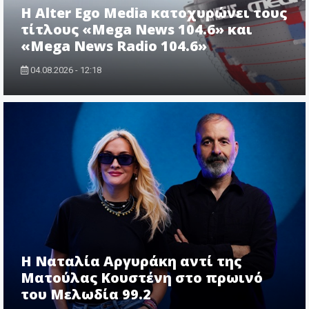
Η Alter Ego Media κατοχυρώνει τους
τίτλους «Mega News 104.6» και
«Mega News Radio 104.6»
04.08.2026 - 12:18
Η Ναταλία Αργυράκη αντί της
Ματούλας Κουστένη στο πρωινό
του Μελωδία 99.2